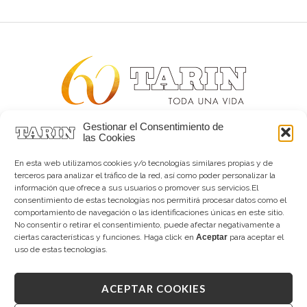
Gestionar el Consentimiento de
Alta joyería desde 1963
las Cookies
Quiénes somos
Tarín Magazine
En esta web utilizamos cookies y/o tecnologías similares propias y de
Contacto
terceros para analizar el tráfico de la red, así como poder personalizar la
información que ofrece a sus usuarios o promover sus servicios.El
consentimiento de estas tecnologías nos permitirá procesar datos como el
comportamiento de navegación o las identificaciones únicas en este sitio.
No consentir o retirar el consentimiento, puede afectar negativamente a
ciertas características y funciones. Haga click en
Aceptar
para aceptar el
uso de estas tecnologías.
ACEPTAR COOKIES
Copyright © 2026 Tarín Joyeros
Aviso legal
|
Política de uso
|
Política de privacidad