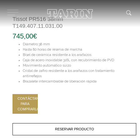
Ir
al
contenido
Tissot PR516 38mm
T149.407.11.031.00
745,00
€
Diámetro:38 mm
Hasta 80 horas de reserva de marcha
Bisel de cerámica resistente a los arañazos
Caja de acero inoxidable 316L con recubrimiento de PVD
Movimiento automático suizo
Cristal de zafiro resistente a los arañazos con tratamiento
antirreflejos
Brazalete intercambiable de liberación rápida
CONTÁCTANOS
PARA
COMPRARLO
RESERVAR PRODUCTO