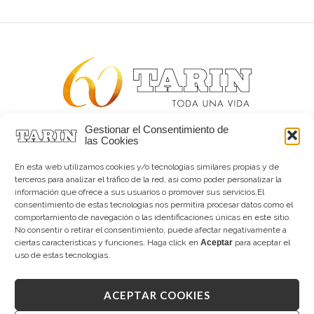
Gestionar el Consentimiento de
Alta joyería desde 1963
las Cookies
Quiénes somos
Tarín Magazine
En esta web utilizamos cookies y/o tecnologías similares propias y de
Contacto
terceros para analizar el tráfico de la red, así como poder personalizar la
información que ofrece a sus usuarios o promover sus servicios.El
consentimiento de estas tecnologías nos permitirá procesar datos como el
comportamiento de navegación o las identificaciones únicas en este sitio.
No consentir o retirar el consentimiento, puede afectar negativamente a
ciertas características y funciones. Haga click en
Aceptar
para aceptar el
uso de estas tecnologías.
ACEPTAR COOKIES
Copyright © 2026 Tarín Joyeros
Aviso legal
|
Política de uso
|
Política de privacidad