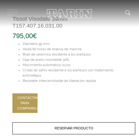
Ir
al
contenido
Tissot Visodate 39mm
T157.407.16.031.00
795,00
€
Diámetro:39 mm
Hasta 80 horas de reserva de marcha
Bisel de cerámica resistente a los arañazos
Caja de acero inoxidable 316L
Movimiento automático suizo
Cristal de zafiro resistente a los arañazos con tratamiento
antirreflejos
Brazalete intercambiable de liberación rápida
CONTÁCTANOS
PARA
COMPRARLO
RESERVAR PRODUCTO