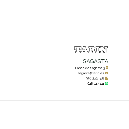
SAGASTA
Paseo de Sagasta 3
sagasta@tarin.es
976 232 348
648 747 141