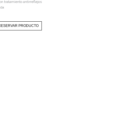
on tratamiento antirreflejos
ida
RESERVAR PRODUCTO