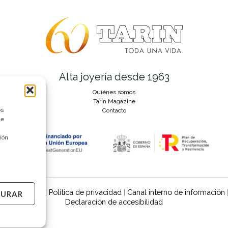
Alta joyería desde 1963
Quiénes somos
Tarín Magazine
os
Contacto
ue
ión
olítica de uso
|
Política de privacidad
|
Canal interno de información
GURAR
Declaración de accesibilidad