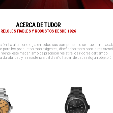
ACERCA DE TUDOR
RELOJES FIABLES Y ROBUSTOS DESDE 1926
cisión. La alta tecnología en todos sus componentes se prueba implaca
o para los productos más exigentes, diseñados tanto para la resistencia
mente, este mecanismo de precisión resistirá los rigores del tiempo.
 durabilidad y la resistencia del diseño hacen de cada reloj un objeto ú