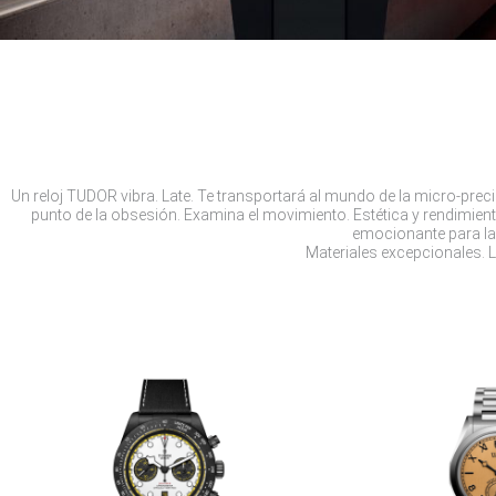
Un reloj TUDOR vibra. Late. Te transportará al mundo de la micro-pre
punto de la obsesión. Examina el movimiento. Estética y rendimient
emocionante para la 
Materiales excepcionales. La