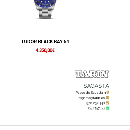
TUDOR BLACK BAY 54
4.350,00
€
SAGASTA
Paseo de Sagasta 3
sagasta@tarin.es
976 232 348
648 747 141