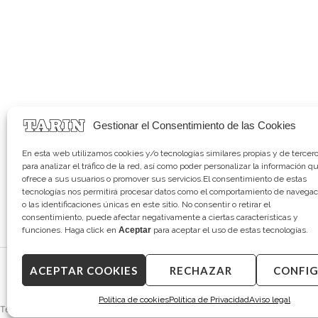
Gestionar el Consentimiento de las Cookies
En esta web utilizamos cookies y/o tecnologías similares propias y de tercer
para analizar el tráfico de la red, así como poder personalizar la información q
ofrece a sus usuarios o promover sus servicios.El consentimiento de estas
tecnologías nos permitirá procesar datos como el comportamiento de navegac
o las identificaciones únicas en este sitio. No consentir o retirar el
consentimiento, puede afectar negativamente a ciertas características y
funciones. Haga click en
Aceptar
para aceptar el uso de estas tecnologías.
Aviso legal
|
P
ACEPTAR COOKIES
RECHAZAR
CONFI
Copyright © 2026 Tarín Joyeros
Política de cookies
Política de Privacidad
Aviso legal
Te resolvemos tus dudas.