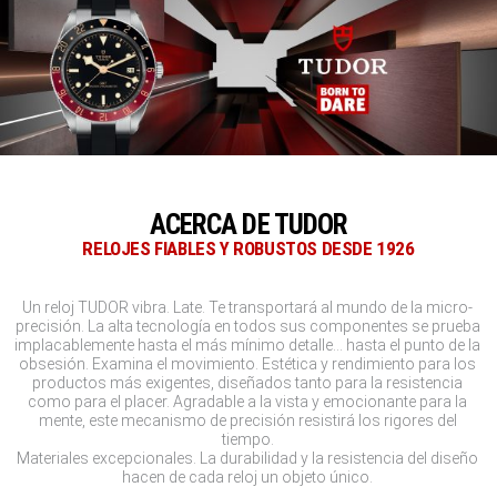
ACERCA DE TUDOR
RELOJES FIABLES Y ROBUSTOS DESDE 1926
Un reloj TUDOR vibra. Late. Te transportará al mundo de la micro-
precisión. La alta tecnología en todos sus componentes se prueba
implacablemente hasta el más mínimo detalle… hasta el punto de la
obsesión. Examina el movimiento. Estética y rendimiento para los
productos más exigentes, diseñados tanto para la resistencia
como para el placer. Agradable a la vista y emocionante para la
mente, este mecanismo de precisión resistirá los rigores del
tiempo.
Materiales excepcionales. La durabilidad y la resistencia del diseño
hacen de cada reloj un objeto único.