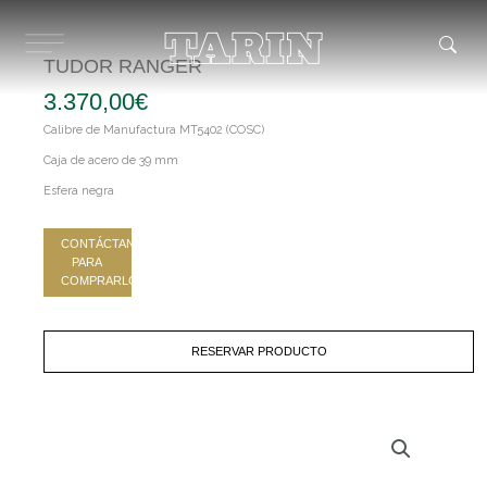
Ir
al
contenido
TUDOR RANGER
3.370,00
€
Calibre de Manufactura MT5402 (COSC)
Caja de acero de 39 mm
Esfera negra
CONTÁCTANOS
PARA
COMPRARLO
RESERVAR PRODUCTO