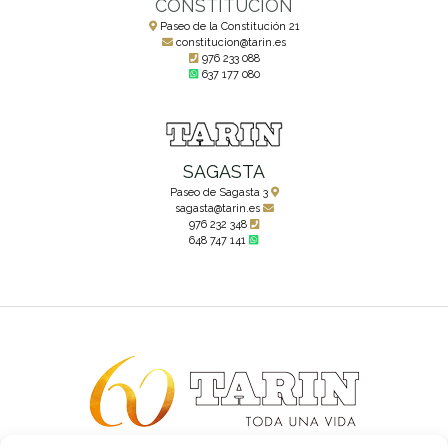
CONSTITUCIÓN
Paseo de la Constitución 21
constitucion@tarin.es
976 233 088
637 177 080
SAGASTA
Paseo de Sagasta 3
sagasta@tarin.es
976 232 348
648 747 141