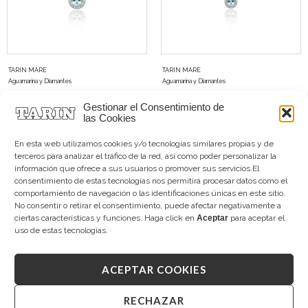
TARIN MARE
TARIN MARE
Aguamarina y Diamantes
Aguamarina y Diamantes
3.750,00
€
4.200,00
€
Gestionar el Consentimiento de
las Cookies
En esta web utilizamos cookies y/o tecnologías similares propias y de
terceros para analizar el tráfico de la red, así como poder personalizar la
información que ofrece a sus usuarios o promover sus servicios.El
consentimiento de estas tecnologías nos permitirá procesar datos como el
comportamiento de navegación o las identificaciones únicas en este sitio.
No consentir o retirar el consentimiento, puede afectar negativamente a
ciertas características y funciones. Haga click en
Aceptar
para aceptar el
uso de estas tecnologías.
ACEPTAR COOKIES
TARIN MARE
TARIN MARE
RECHAZAR
Aguamarina y Diamantes
Aguamarina y Diamantes