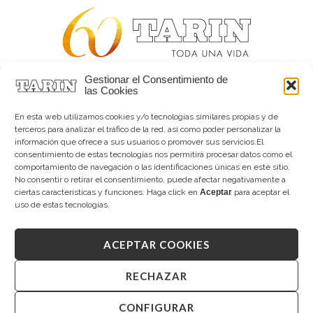
Gestionar el Consentimiento de
Alta joyería desde 1963
las Cookies
Quiénes somos
Tarín Magazine
En esta web utilizamos cookies y/o tecnologías similares propias y de
Contacto
terceros para analizar el tráfico de la red, así como poder personalizar la
información que ofrece a sus usuarios o promover sus servicios.El
consentimiento de estas tecnologías nos permitirá procesar datos como el
comportamiento de navegación o las identificaciones únicas en este sitio.
No consentir o retirar el consentimiento, puede afectar negativamente a
ciertas características y funciones. Haga click en
Aceptar
para aceptar el
uso de estas tecnologías.
ACEPTAR COOKIES
Copyright © 2026 Tarín Joyeros
Aviso legal
|
Política de uso
|
Política de privacidad
|
Canal interno de información
|
Cookies (UE)
|
RECHAZAR
Declaración de accesibilidad
CONFIGURAR
Desarrollado por
Mandalorian Solutions