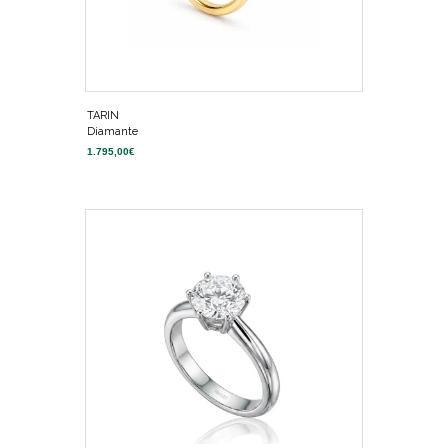
TARIN
Diamante
1.795,00
€