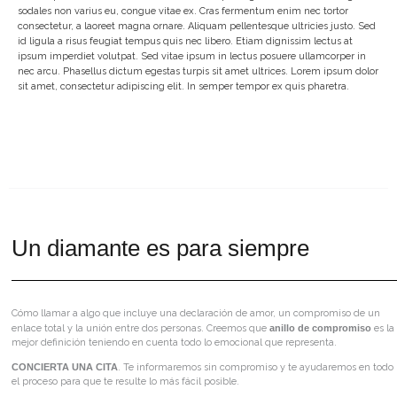
sodales non varius eu, congue vitae ex. Cras fermentum enim nec tortor
consectetur, a laoreet magna ornare. Aliquam pellentesque ultricies justo. Sed
id ligula a risus feugiat tempus quis nec libero. Etiam dignissim lectus at
ipsum imperdiet volutpat. Sed vitae ipsum in lectus posuere ullamcorper in
nec arcu. Phasellus dictum egestas turpis sit amet ultrices. Lorem ipsum dolor
sit amet, consectetur adipiscing elit. In semper tempor ex quis pharetra.
Un diamante es para siempre
Cómo llamar a algo que incluye una declaración de amor, un compromiso de un
enlace total y la unión entre dos personas. Creemos que
anillo de compromiso
es la
mejor definición teniendo en cuenta todo lo emocional que representa.
CONCIERTA UNA CITA
. Te informaremos sin compromiso y te ayudaremos en todo
el proceso para que te resulte lo más fácil posible.