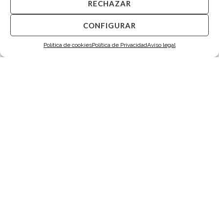
RECHAZAR
CONFIGURAR
Política de cookies
Política de Privacidad
Aviso legal
Gemelos Onix Octogonales Plata
Gemelos Madreperla Cuadrados Plata
275,00
€
275,00
€