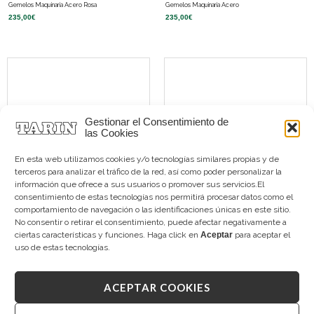
Gemelos Maquinaria Acero Rosa
Gemelos Maquinaria Acero
235,00
€
235,00
€
Gestionar el Consentimiento de
las Cookies
En esta web utilizamos cookies y/o tecnologías similares propias y de
terceros para analizar el tráfico de la red, así como poder personalizar la
información que ofrece a sus usuarios o promover sus servicios.El
consentimiento de estas tecnologías nos permitirá procesar datos como el
comportamiento de navegación o las identificaciones únicas en este sitio.
Gemelos Lapislázuli Plata
Gemelos Madreperla Octogonales Plata
No consentir o retirar el consentimiento, puede afectar negativamente a
275,00
€
275,00
€
ciertas características y funciones. Haga click en
Aceptar
para aceptar el
uso de estas tecnologías.
ACEPTAR COOKIES