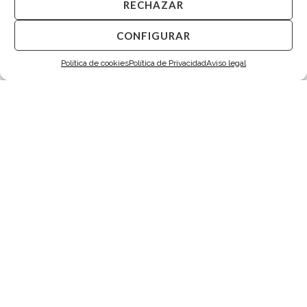
RECHAZAR
CONFIGURAR
Política de cookies
Política de Privacidad
Aviso legal
Gemelos Onix Octogonales Plata
Gemelos Madreperla Cuadrados Plata
275,00
€
275,00
€