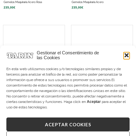
Gemelos Maquinaria Acero Rosa
Gemelos Maquinaria Acero
235,00
€
235,00
€
Gestionar el Consentimiento de
las Cookies
En esta web utilizamos cookies y/o tecnologías similares propias y de
terceros para analizar el tráfico de la red, así como poder personalizar la
información que ofrece a sus usuarios o promover sus servicios.El
consentimiento de estas tecnologías nos permitirá procesar datos como el
comportamiento de navegación o las identificaciones únicas en este sitio.
Gemelos Lapislázuli Plata
Gemelos Madreperla Octogonales Plata
No consentir o retirar el consentimiento, puede afectar negativamente a
275,00
€
275,00
€
ciertas características y funciones. Haga click en
Aceptar
para aceptar el
uso de estas tecnologías.
ACEPTAR COOKIES