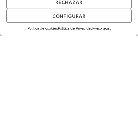
RECHAZAR
CONFIGURAR
Política de cookies
Política de Privacidad
Aviso legal
Gemelos Onix Octogonales Plata
Gemelos Madreperla Cuadrados Plata
275,00
€
275,00
€