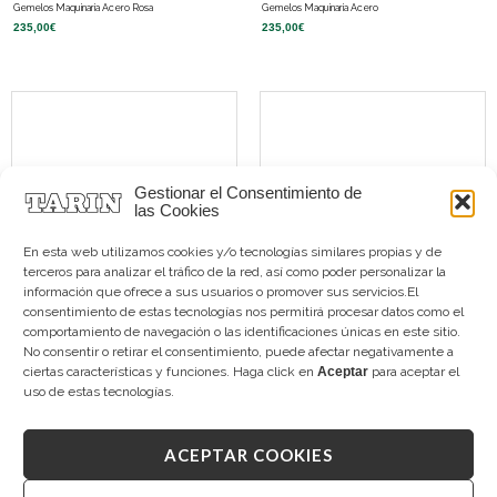
Gemelos Maquinaria Acero Rosa
Gemelos Maquinaria Acero
235,00
€
235,00
€
Gestionar el Consentimiento de
las Cookies
En esta web utilizamos cookies y/o tecnologías similares propias y de
terceros para analizar el tráfico de la red, así como poder personalizar la
información que ofrece a sus usuarios o promover sus servicios.El
consentimiento de estas tecnologías nos permitirá procesar datos como el
comportamiento de navegación o las identificaciones únicas en este sitio.
Gemelos Lapislázuli Plata
Gemelos Madreperla Octogonales Plata
No consentir o retirar el consentimiento, puede afectar negativamente a
275,00
€
275,00
€
ciertas características y funciones. Haga click en
Aceptar
para aceptar el
uso de estas tecnologías.
ACEPTAR COOKIES