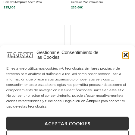
Gemelos Maquinaria Acero Rosa
Gemelos Maquinaria Acero
235,00
€
235,00
€
Gestionar el Consentimiento de
las Cookies
En esta web utilizamos cookies y/o tecnologías similares propias y de
terceros para analizar el tráfico de la red, así como poder personalizar la
información que ofrece a sus usuarios o promover sus servicios.El
consentimiento de estas tecnologías nos permitirá procesar datos como el
comportamiento de navegación o las identificaciones únicas en este sitio.
Gemelos Lapislázuli Plata
Gemelos Madreperla Octogonales Plata
No consentir o retirar el consentimiento, puede afectar negativamente a
275,00
€
275,00
€
ciertas características y funciones. Haga click en
Aceptar
para aceptar el
uso de estas tecnologías.
ACEPTAR COOKIES