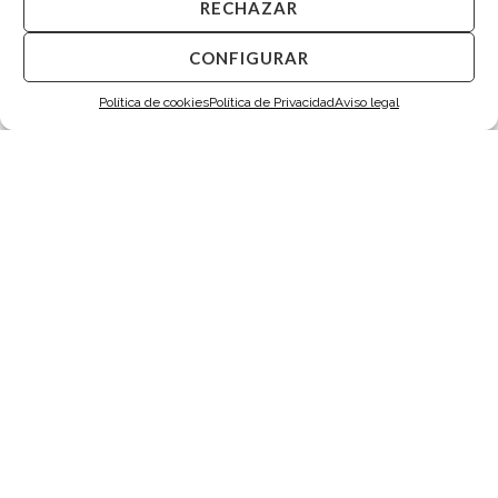
RECHAZAR
CONFIGURAR
Política de cookies
Política de Privacidad
Aviso legal
Gemelos Onix Octogonales Plata
Gemelos Madreperla Cuadrados Plata
275,00
€
275,00
€