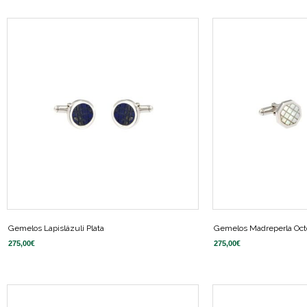
Gemelos Lapislázuli Plata
Gemelos Madreperla Octo
275,00
€
275,00
€