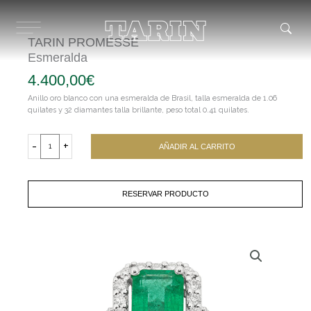
Ir
al
contenido
TARIN PROMESSE
Esmeralda
4.400,00
€
Anillo oro blanco con una esmeralda de Brasil, talla esmeralda de 1.06
quilates y 32 diamantes talla brillante, peso total 0.41 quilates.
TARIN
PROMESSE
-
+
AÑADIR AL CARRITO
Esmeralda
cantidad
RESERVAR PRODUCTO