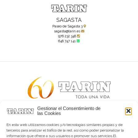
SAGASTA
Paseo de Sagasta 3
sagasta@tarin.es
976 232 348
648 747 141
Gestionar el Consentimiento de
Alta joyería desde 1963
las Cookies
Quiénes somos
Tarín Magazine
En esta web utilizamos cookies y/o tecnologías similares propias y de
Contacto
terceros para analizar el tráfico de la red, así como poder personalizar la
información que ofrece a sus usuarios o promover sus servicios.El