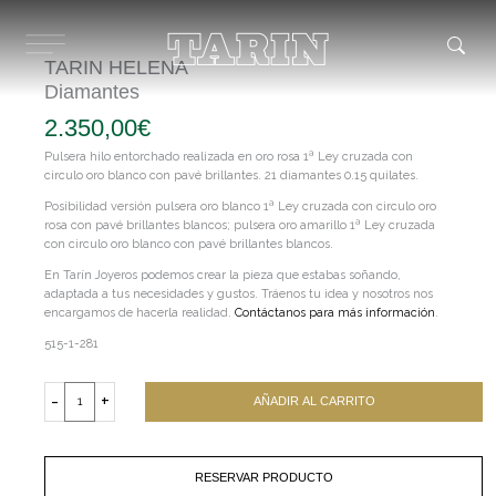
Ir
al
contenido
TARIN HELENA
Diamantes
2.350,00
€
Pulsera hilo entorchado realizada en oro rosa 1ª Ley cruzada con
circulo oro blanco con pavé brillantes. 21 diamantes 0.15 quilates.
Posibilidad versión pulsera oro blanco 1ª Ley cruzada con circulo oro
rosa con pavé brillantes blancos; pulsera oro amarillo 1ª Ley cruzada
con circulo oro blanco con pavé brillantes blancos.
En Tarín Joyeros podemos crear la pieza que estabas soñando,
adaptada a tus necesidades y gustos. Tráenos tu idea y nosotros nos
encargamos de hacerla realidad.
Contáctanos para más información
.
515-1-281
TARIN
HELENA
-
+
AÑADIR AL CARRITO
Diamantes
cantidad
RESERVAR PRODUCTO