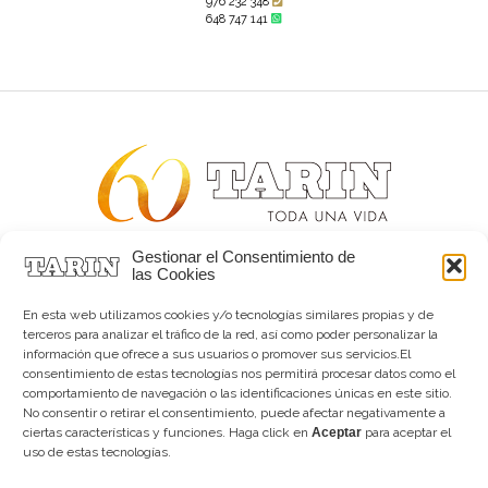
976 232 348
648 747 141
Gestionar el Consentimiento de
Alta joyería desde 1963
las Cookies
Quiénes somos
Tarín Magazine
En esta web utilizamos cookies y/o tecnologías similares propias y de
Contacto
terceros para analizar el tráfico de la red, así como poder personalizar la
información que ofrece a sus usuarios o promover sus servicios.El
consentimiento de estas tecnologías nos permitirá procesar datos como el
comportamiento de navegación o las identificaciones únicas en este sitio.
No consentir o retirar el consentimiento, puede afectar negativamente a
ciertas características y funciones. Haga click en
Aceptar
para aceptar el
uso de estas tecnologías.