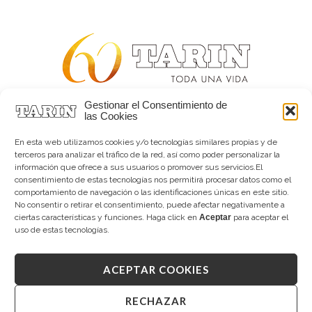
Gestionar el Consentimiento de
Alta joyería desde 1963
las Cookies
Quiénes somos
Tarín Magazine
En esta web utilizamos cookies y/o tecnologías similares propias y de
Contacto
terceros para analizar el tráfico de la red, así como poder personalizar la
información que ofrece a sus usuarios o promover sus servicios.El
consentimiento de estas tecnologías nos permitirá procesar datos como el
comportamiento de navegación o las identificaciones únicas en este sitio.
No consentir o retirar el consentimiento, puede afectar negativamente a
ciertas características y funciones. Haga click en
Aceptar
para aceptar el
uso de estas tecnologías.
ACEPTAR COOKIES
Copyright © 2026 Tarín Joyeros
Aviso legal
|
Política de uso
|
Política de privacidad
|
Canal interno de información
|
Cookies (UE)
|
RECHAZAR
Declaración de accesibilidad