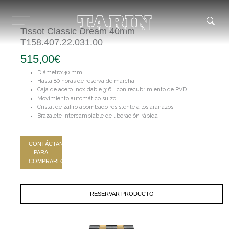
Ir
al
contenido
Tissot Classic Dream 40mm
T158.407.22.031.00
515,00
€
Diámetro:40 mm
Hasta 80 horas de reserva de marcha
Caja de acero inoxidable 316L con recubrimiento de PVD
Movimiento automático suizo
Cristal de zafiro abombado resistente a los arañazos
Brazalete intercambiable de liberación rápida
CONTÁCTANOS
PARA
COMPRARLO
RESERVAR PRODUCTO