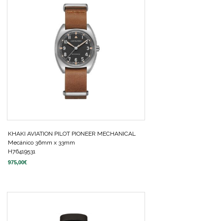
KHAKI AVIATION PILOT PIONEER MECHANICAL
Mecánico 36mm x 33mm
H76419531
975,00
€