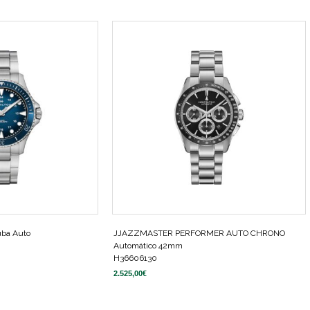
uba Auto
JJAZZMASTER PERFORMER AUTO CHRONO
Automático 42mm
H36606130
2.525,00
€