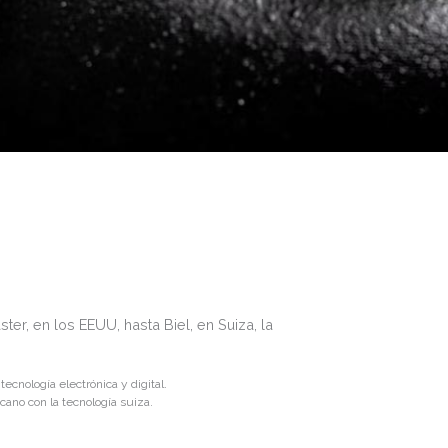
er, en los EEUU, hasta Biel, en Suiza, la
ecnología electrónica y digital.
cano con la tecnología suiza.