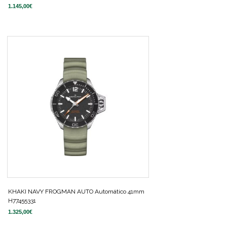
1.145,00
€
KHAKI NAVY FROGMAN AUTO Automático 41mm
H77455331
1.325,00
€