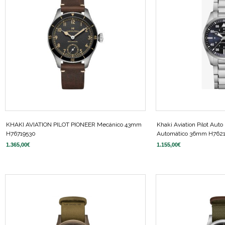
KHAKI AVIATION PILOT PIONEER Mecánico 43mm
Khaki Aviation Pilot Auto
H76719530
Automático 36mm H762
1.365,00
€
1.155,00
€