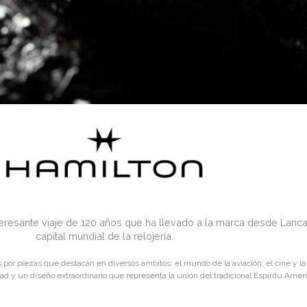
teresante viaje de 120 años que ha llevado a la marca desde Lancast
capital mundial de la relojería.
or piezas que destacan en diversos ámbitos: el mundo de la aviación, el cine y la t
d y un diseño extraordinario que representa la unión del tradicional Espíritu Ameri