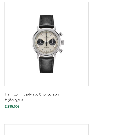
Hamilton Intra-Matic Chonograph H
H38429710
2.295,00
€