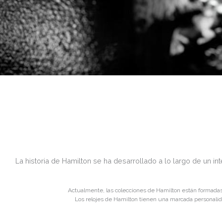
La historia de Hamilton se ha desarrollado a lo largo de un in
Actualmente, las colecciones de Hamilton están formadas p
Los relojes de Hamilton tienen una marcada personalida