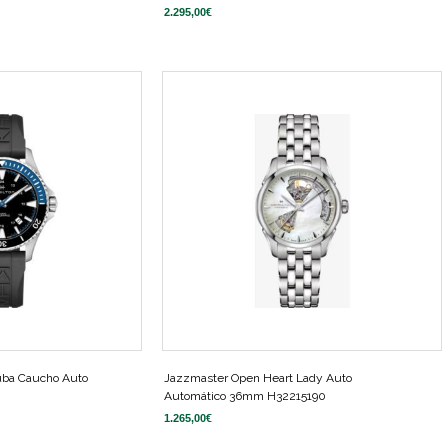
2.295,00
€
uba Caucho Auto
Jazzmaster Open Heart Lady Auto
Automático 36mm H32215190
1.265,00
€