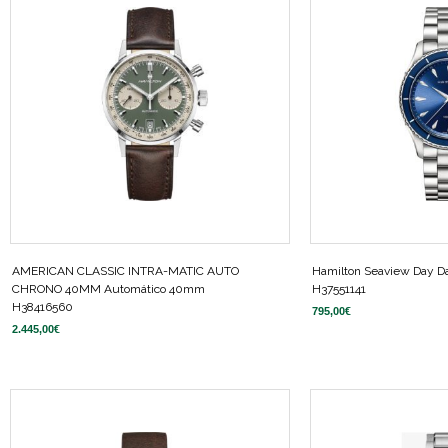
AMERICAN CLASSIC INTRA-MATIC AUTO
Hamilton Seaview Day D
CHRONO 40MM Automático 40mm
H37551141
H38416560
795,00
€
2.445,00
€