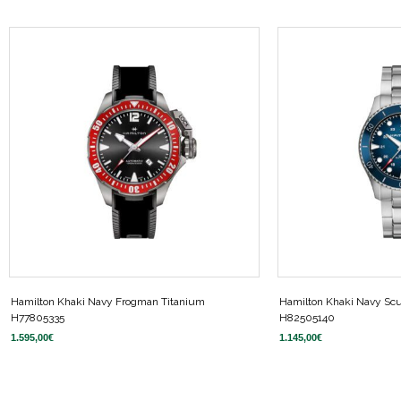
Hamilton Khaki Navy Frogman Titanium
Hamilton Khaki Navy Sc
H77805335
H82505140
1.595,00
€
1.145,00
€