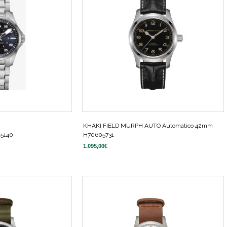
KHAKI FIELD MURPH AUTO Automático 42mm
15140
H70605731
1.095,00
€