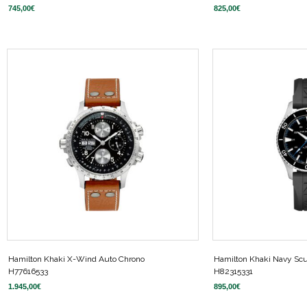
745,00
€
825,00
€
Hamilton Khaki X-Wind Auto Chrono
Hamilton Khaki Navy Sc
H77616533
H82315331
1.945,00
€
895,00
€