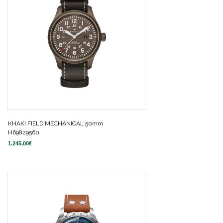
KHAKI FIELD MECHANICAL 50mm
H69829560
1.245,00
€