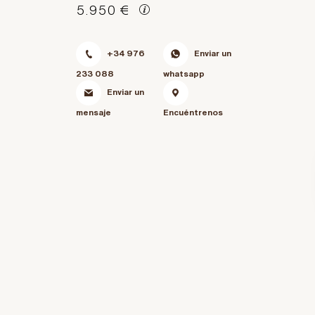
5.950 €
+34 976
Enviar un
233 088
whatsapp
Enviar un
mensaje
Encuéntrenos