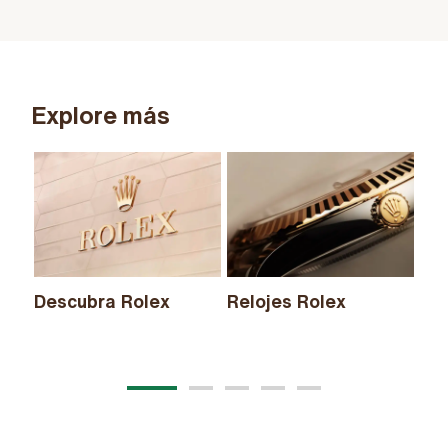
Explore más
Descubra Rolex
Relojes Rolex
Nu
20