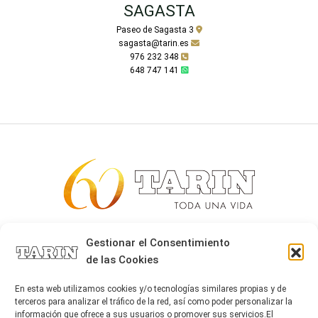
SAGASTA
Paseo de Sagasta 3
sagasta@tarin.es
976 232 348
648 747 141
Alta joyería desde 1963
Gestionar el Consentimiento
de las Cookies
Quiénes somos
Tarín Magazine
En esta web utilizamos cookies y/o tecnologías similares propias y de
Contacto
terceros para analizar el tráfico de la red, así como poder personalizar la
información que ofrece a sus usuarios o promover sus servicios.El