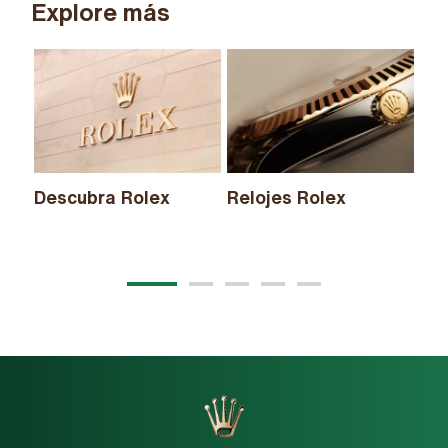
Explore más
Descubra Rolex
Relojes Rolex
Nu
20