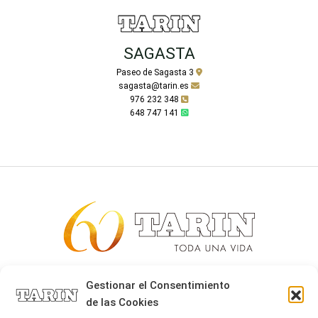
SAGASTA
Paseo de Sagasta 3
sagasta@tarin.es
976 232 348
648 747 141
Alta joyería desde 1963
Gestionar el Consentimiento
de las Cookies
Quiénes somos