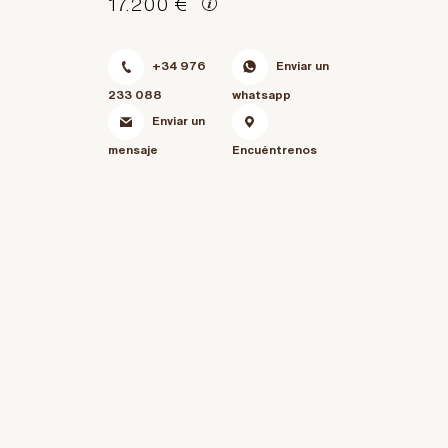
17.200 €
+34 976
Enviar un
233 088
whatsapp
Enviar un
mensaje
Encuéntrenos