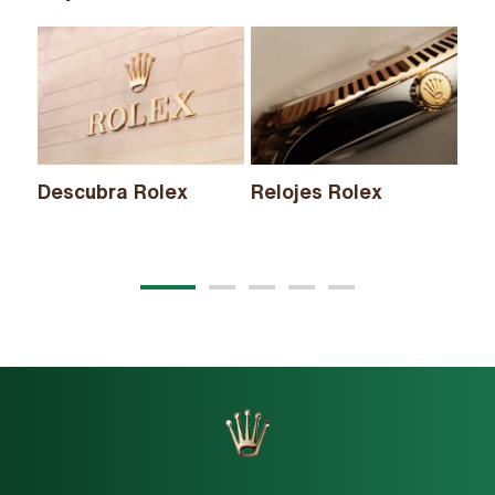
Descubra Rolex
Relojes Rolex
Nu
20