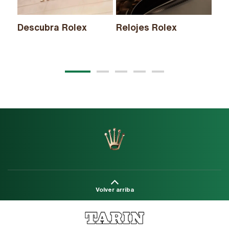
Descubra Rolex
Relojes Rolex
Nu
20
Volver arriba