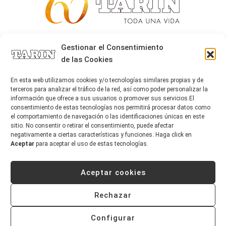
Alta joyería desde 1963
Gestionar el Consentimiento
de las Cookies
Quiénes somos
Tarín Magazine
En esta web utilizamos cookies y/o tecnologías similares propias y de
Contacto
terceros para analizar el tráfico de la red, así como poder personalizar la
información que ofrece a sus usuarios o promover sus servicios.El
consentimiento de estas tecnologías nos permitirá procesar datos como
el comportamiento de navegación o las identificaciones únicas en este
sitio. No consentir o retirar el consentimiento, puede afectar
negativamente a ciertas características y funciones. Haga click en
Aceptar
para aceptar el uso de estas tecnologías.
Aceptar cookies
Copyright © 2026 Tarín Joyeros
Aviso legal
|
Política de uso
|
Política de privacidad
Rechazar
|
Canal interno de información
|
Cookies (UE)
|
Declaración de accesibilidad
Configurar