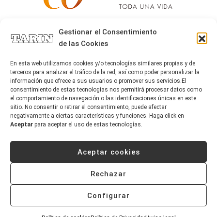
Alta joyería desde 1963
Gestionar el Consentimiento
de las Cookies
Quiénes somos
Tarín Magazine
En esta web utilizamos cookies y/o tecnologías similares propias y de
Contacto
terceros para analizar el tráfico de la red, así como poder personalizar la
información que ofrece a sus usuarios o promover sus servicios.El
consentimiento de estas tecnologías nos permitirá procesar datos como
el comportamiento de navegación o las identificaciones únicas en este
sitio. No consentir o retirar el consentimiento, puede afectar
negativamente a ciertas características y funciones. Haga click en
Aceptar
para aceptar el uso de estas tecnologías.
Aceptar cookies
Copyright © 2026 Tarín Joyeros
Aviso legal
|
Política de uso
|
Política de privacidad
Rechazar
|
Canal interno de información
|
Cookies (UE)
|
Declaración de accesibilidad
Configurar
Desarrollado por
Mandalorian Solutions