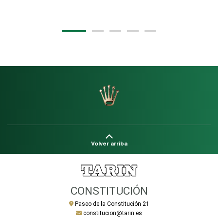
20
Volver arriba
CONSTITUCIÓN
Paseo de la Constitución 21
constitucion@tarin.es