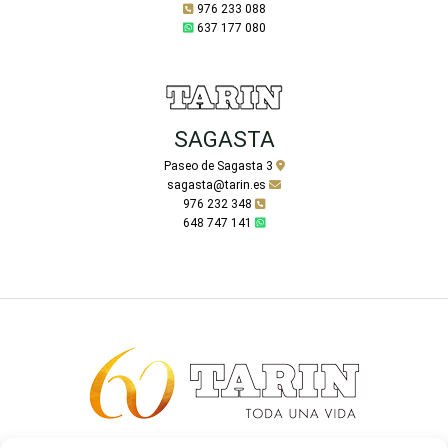
976 233 088
637 177 080
SAGASTA
Paseo de Sagasta 3
sagasta@tarin.es
976 232 348
648 747 141