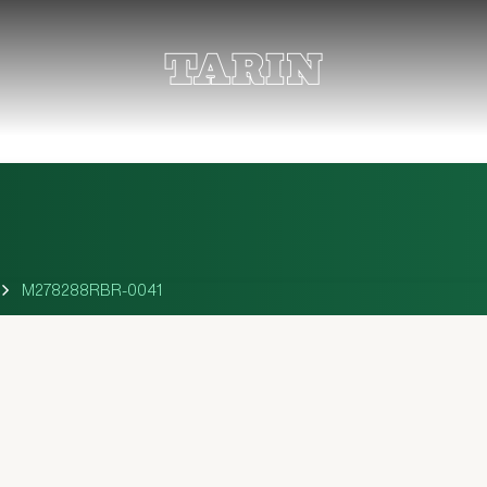
M278288RBR-0041