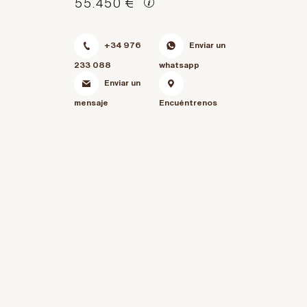
55.450 €
+34 976
Enviar un
233 088
whatsapp
Enviar un
mensaje
Encuéntrenos