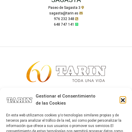
Paseo de Sagasta 3
sagasta@tarin.es
976 232 348
648 747 141
Alta joyería desde 1963
Gestionar el Consentimiento
de las Cookies
Quiénes somos
Tarín Magazine
En esta web utilizamos cookies y/o tecnologías similares propias y de
Contacto
terceros para analizar el tráfico de la red, así como poder personalizar la
información que ofrece a sus usuarios o promover sus servicios.El
consentimiento de estas tecnologías nos permitirá procesar datos como