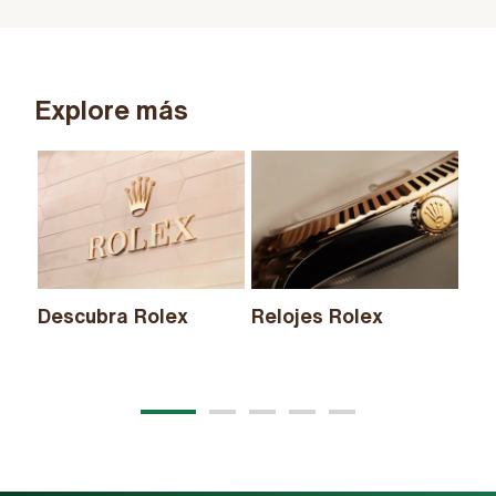
Explore más
Descubra Rolex
Relojes Rolex
Nu
20