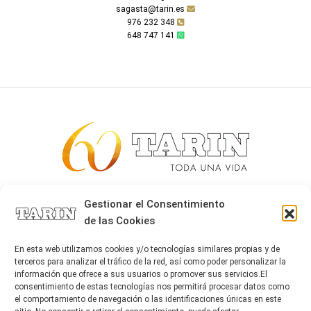
sagasta@tarin.es
976 232 348
648 747 141
Alta joyería desde 1963
Gestionar el Consentimiento
de las Cookies
Quiénes somos
Tarín Magazine
En esta web utilizamos cookies y/o tecnologías similares propias y de
Contacto
terceros para analizar el tráfico de la red, así como poder personalizar la
información que ofrece a sus usuarios o promover sus servicios.El
consentimiento de estas tecnologías nos permitirá procesar datos como
el comportamiento de navegación o las identificaciones únicas en este