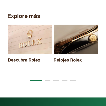
Explore más
Descubra Rolex
Relojes Rolex
Nu
20