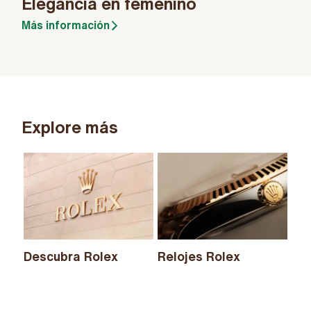
Elegancia en femenino
Más información
Explore más
Descubra Rolex
Relojes Rolex
Nu
20