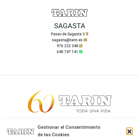
SAGASTA
Paseo de Sagasta 3
sagasta@tarin.es
976 232 348
648 747 141
Alta joyería desde 1963
Gestionar el Consentimiento
de las Cookies