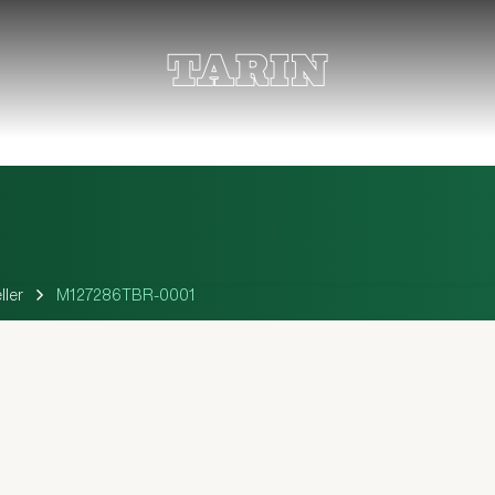
ler
M127286TBR-0001