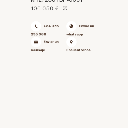
100.050 €
+34 976
Enviar un
233 088
whatsapp
Enviar un
mensaje
Encuéntrenos