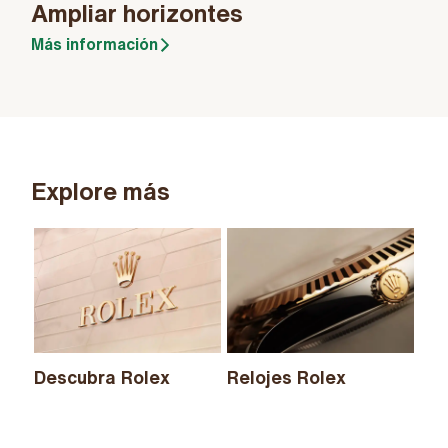
Ampliar horizontes
Más información
Explore más
Descubra Rolex
Relojes Rolex
Nu
20