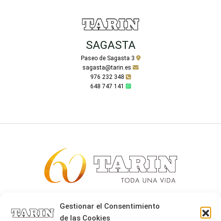
SAGASTA
Paseo de Sagasta 3
sagasta@tarin.es
976 232 348
648 747 141
Alta joyería desde 1963
Gestionar el Consentimiento
de las Cookies