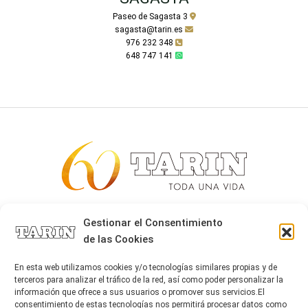
Paseo de Sagasta 3
sagasta@tarin.es
976 232 348
648 747 141
Alta joyería desde 1963
Gestionar el Consentimiento
de las Cookies
Quiénes somos
Tarín Magazine
En esta web utilizamos cookies y/o tecnologías similares propias y de
Contacto
terceros para analizar el tráfico de la red, así como poder personalizar la
información que ofrece a sus usuarios o promover sus servicios.El
consentimiento de estas tecnologías nos permitirá procesar datos como