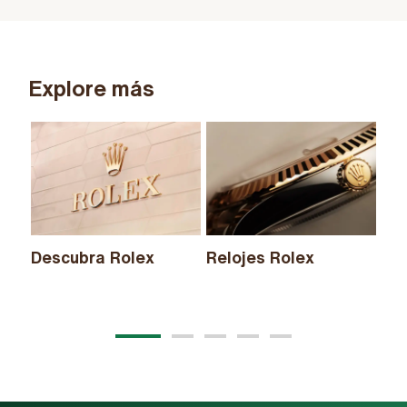
Explore más
Descubra Rolex
Relojes Rolex
Nu
20