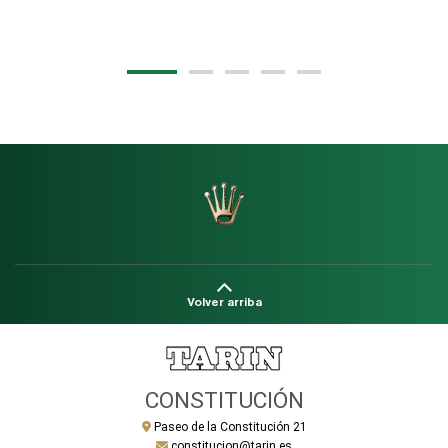
20
Volver arriba
CONSTITUCIÓN
Paseo de la Constitución 21
constitucion@tarin.es