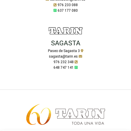
976 233 088
637 177 080
SAGASTA
Paseo de Sagasta 3
sagasta@tarin.es
976 232 348
648 747 141