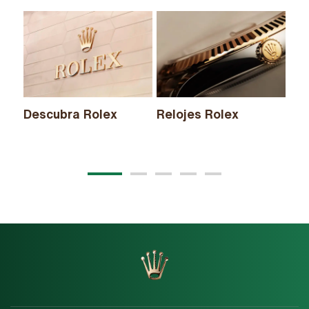
Descubra Rolex
Relojes Rolex
Nu
20