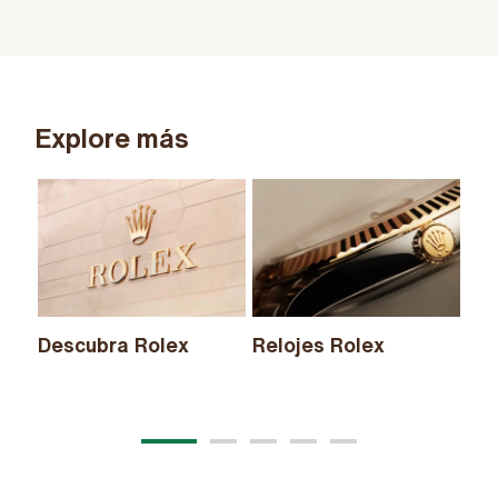
Explore más
Descubra Rolex
Relojes Rolex
Nu
20