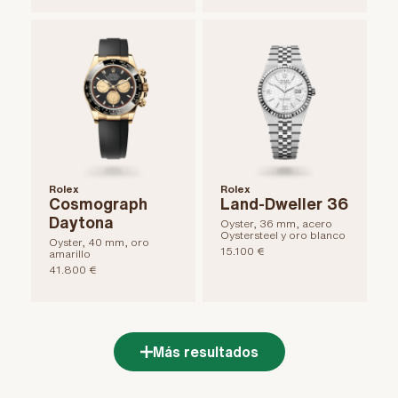
Rolex
Rolex
Cosmograph
Land-Dweller 36
Daytona
Oyster, 36 mm, acero
Oystersteel y oro blanco
Oyster, 40 mm, oro
15.100 €
amarillo
41.800 €
Más resultados