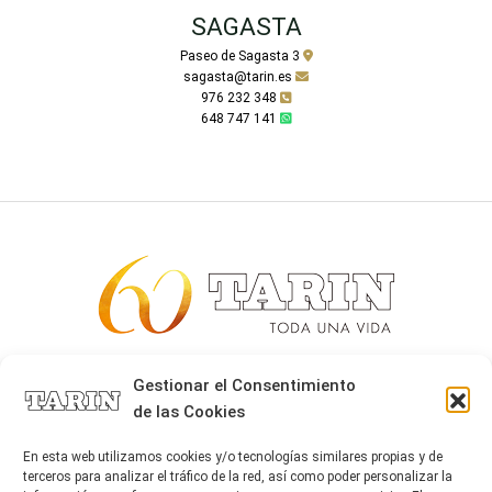
SAGASTA
Paseo de Sagasta 3
sagasta@tarin.es
976 232 348
648 747 141
Alta joyería desde 1963
Gestionar el Consentimiento
de las Cookies
Quiénes somos
Tarín Magazine
En esta web utilizamos cookies y/o tecnologías similares propias y de
Contacto
terceros para analizar el tráfico de la red, así como poder personalizar la