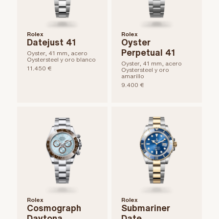
Rolex
Rolex
Datejust 41
Oyster
Perpetual 41
Oyster, 41 mm, acero
Oystersteel y oro blanco
Oyster, 41 mm, acero
11.450 €
Oystersteel y oro
amarillo
9.400 €
Rolex
Rolex
Cosmograph
Submariner
Daytona
Date