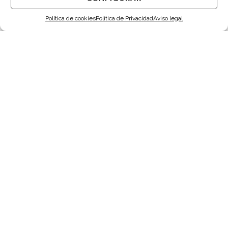
Política de cookies
Política de Privacidad
Aviso legal
TARIN MAGIC
TARIN MAGIC
Extensible Zafiros
Diamantes zafiros
9.200,00
€
9.750,00
€
TARIN MAGIC
TARIN MAGIC
Extensible Diamantes
Diamantes
10.600,00
€
14.500,00
€