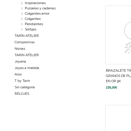
Inspiraciones
Pulseras y cadenas
Colgantes amor
Colgantes
Pendientes
Sortijas
TARÍN ATELIER
Compromiso
Novias
TARIN ATELIER
Joyeria
Joyas a medida
BRAZALETE TI
Aros
GRANOS DE PL
T by Tarín
EN OR 9K
Sin categoría
235,00
€
RELOJES