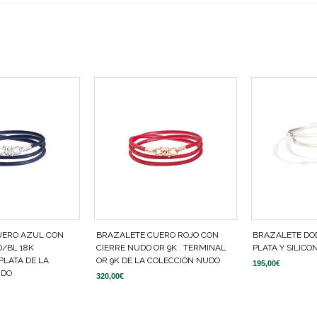
UERO AZUL CON
BRAZALETE CUERO ROJO CON
BRAZALETE DO
O/BL 18K
CIERRE NUDO OR 9K . TERMINAL
PLATA Y SILICO
PLATA DE LA
OR 9K DE LA COLECCIÓN NUDO
195,00
€
UDO
320,00
€