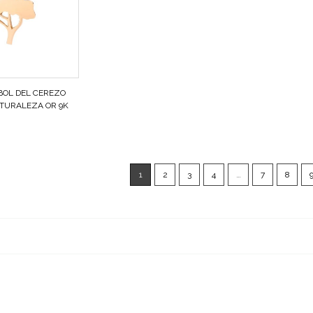
BOL DEL CEREZO
TURALEZA OR 9K
1
2
3
4
…
7
8