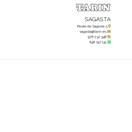
SAGASTA
Paseo de Sagasta 3
sagasta@tarin.es
976 232 348
648 747 141