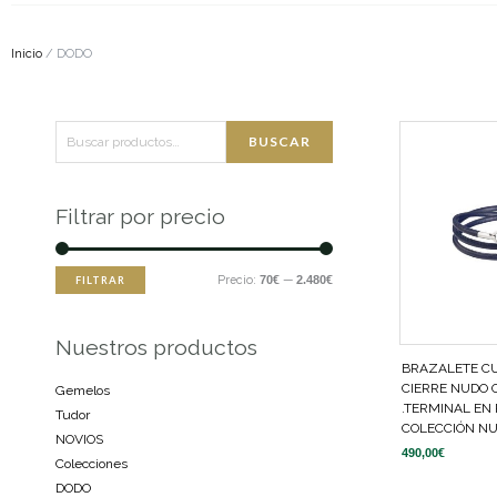
Inicio
/ DODO
Buscar
Precio
Precio
BUSCAR
por:
mínimo
máximo
Filtrar por precio
Precio:
70€
—
2.480€
FILTRAR
Nuestros productos
BRAZALETE C
CIERRE NUDO 
Gemelos
.TERMINAL EN 
Tudor
COLECCIÓN N
NOVIOS
490,00
€
Colecciones
DODO