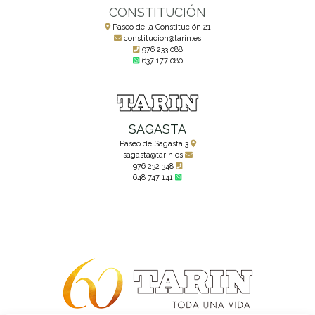
CONSTITUCIÓN
Paseo de la Constitución 21
constitucion@tarin.es
976 233 088
637 177 080
SAGASTA
Paseo de Sagasta 3
sagasta@tarin.es
976 232 348
648 747 141