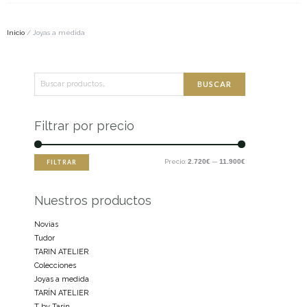
Inicio
/ Joyas a medida
Buscar
Precio
Precio
BUSCAR
por:
mínimo
máximo
Filtrar por precio
Precio:
2.720€
—
11.900€
FILTRAR
Nuestros productos
Novias
Tudor
TARIN ATELIER
Colecciones
Joyas a medida
TARÍN ATELIER
T by Tarín