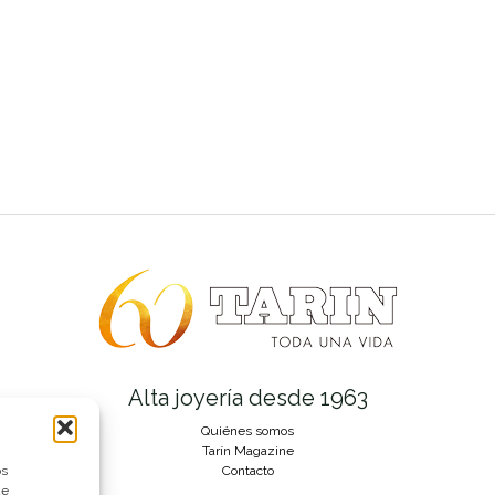
Alta joyería desde 1963
Quiénes somos
Tarín Magazine
os
Contacto
ue