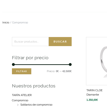
Inicio
/ Compromiso
Buscar
Precio
Precio
BUSCAR
por:
mínimo
máximo
Filtrar por precio
Precio:
0€
—
42.500€
FILTRAR
Nuestros productos
TARIN CLOE
Diamante
TARÍN ATELIER
1.350,00
€
Compromiso
Solitarios de compromiso