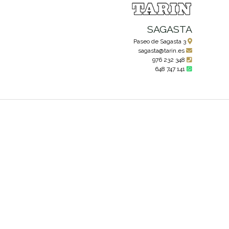
SAGASTA
Paseo de Sagasta 3
sagasta@tarin.es
976 232 348
648 747 141