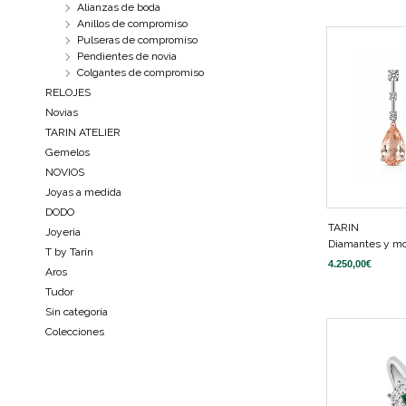
Alianzas de boda
Anillos de compromiso
Pulseras de compromiso
Pendientes de novia
Colgantes de compromiso
RELOJES
Novias
TARIN ATELIER
Gemelos
NOVIOS
Joyas a medida
DODO
TARIN
Joyeria
Diamantes y mo
T by Tarín
4.250,00
€
Aros
Tudor
Sin categoría
Colecciones