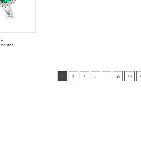
NE
amantes
1
2
3
4
…
35
36