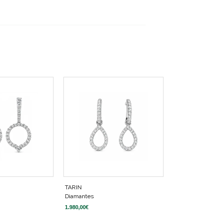
TARIN
Diamantes
1.980,00
€