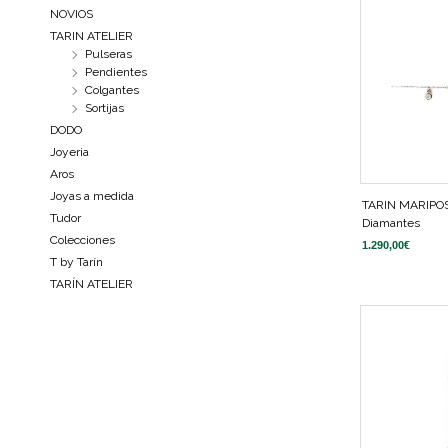
NOVIOS
TARIN ATELIER
Pulseras
Pendientes
Colgantes
Sortijas
DODO
Joyeria
Aros
Joyas a medida
TARIN MARIPO
Tudor
Diamantes
Colecciones
1.290,00
€
T by Tarín
TARÍN ATELIER