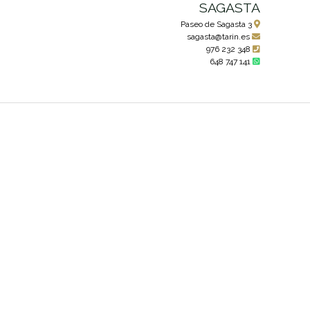
SAGASTA
Paseo de Sagasta 3
sagasta@tarin.es
976 232 348
648 747 141