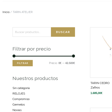
Inicio
/ TARIN ATELIER
Buscar
Precio
Precio
BUSCAR
por:
mínimo
máximo
Filtrar por precio
Precio:
0€
—
42.500€
FILTRAR
Nuestros productos
TARIN CEDRO
Zafiros
Sin categoría
1.685,00
€
RELOJES
Compromiso
Gemelos
Novias