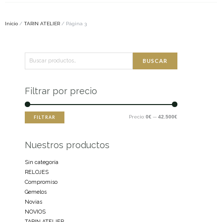
Inicio
/
TARIN ATELIER
/ Página 3
Buscar
Precio
Precio
BUSCAR
por:
mínimo
máximo
Filtrar por precio
Precio:
0€
—
42.500€
FILTRAR
Nuestros productos
Sin categoría
RELOJES
Compromiso
Gemelos
Novias
NOVIOS
TARIN ATELIER