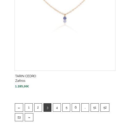
TARIN CEDRO
Zafiros
1.285,00
€
←
1
2
3
4
5
6
…
51
52
53
→