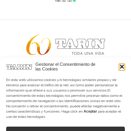
648 747 141
Gestionar el Consentimiento de
Alta joyería desde 1963
las Cookies
Quiénes somos
Tarín Magazine
En esta web utilizamos cookies y/o tecnologías similares propias y de
Contacto
terceros para analizar el tráfico de la red, así como poder personalizar la
información que ofrece a sus usuarios o promover sus servicios.El
consentimiento de estas tecnologías nos permitirá procesar datos como el
comportamiento de navegación o las identificaciones únicas en este sitio.
No consentir o retirar el consentimiento, puede afectar negativamente a
ciertas características y funciones. Haga click en
Aceptar
para aceptar el
uso de estas tecnologías.