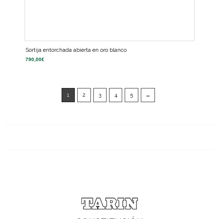
Sortija entorchada abierta en oro blanco
790,00
€
1
2
3
4
5
→