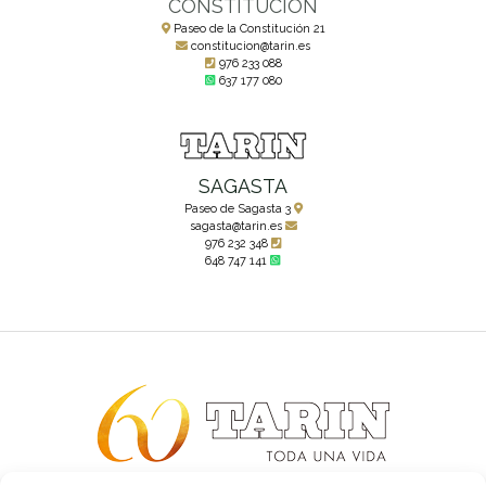
CONSTITUCIÓN
Paseo de la Constitución 21
constitucion@tarin.es
976 233 088
637 177 080
SAGASTA
Paseo de Sagasta 3
sagasta@tarin.es
976 232 348
648 747 141