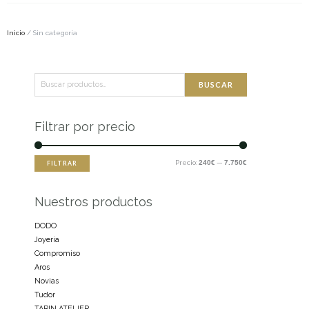
Inicio
/ Sin categoría
Buscar
Precio
Precio
BUSCAR
por:
mínimo
máximo
Filtrar por precio
Precio:
240€
—
7.750€
FILTRAR
Nuestros productos
DODO
Joyeria
Compromiso
Aros
Novias
Tudor
TARIN ATELIER