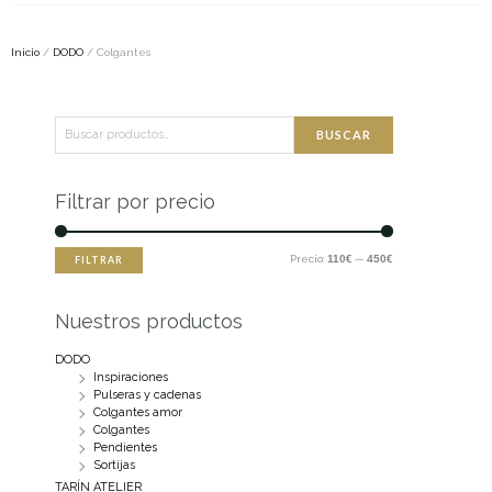
Inicio
/
DODO
/ Colgantes
Buscar
Precio
Precio
BUSCAR
por:
mínimo
máximo
Filtrar por precio
Precio:
110€
—
450€
FILTRAR
Nuestros productos
DODO
Inspiraciones
Pulseras y cadenas
Colgantes amor
Colgantes
Pendientes
Sortijas
TARÍN ATELIER