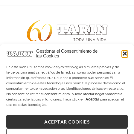
Gestionar el Consentimiento de
Alta joyería desde 1963
las Cookies
Quiénes somos
Tarín Magazine
En esta web utilizamos cookies y/o tecnologías similares propias y de
Contacto
terceros para analizar el tráfico de la red, así como poder personalizar la
información que ofrece a sus usuarios o promover sus servicios.El
consentimiento de estas tecnologías nos permitirá procesar datos como el
comportamiento de navegación o las identificaciones únicas en este sitio.
No consentir o retirar el consentimiento, puede afectar negativamente a
ciertas características y funciones. Haga click en
Aceptar
para aceptar el
uso de estas tecnologías.
ACEPTAR COOKIES
Copyright © 2026 Tarín Joyeros
Aviso legal
|
Política de uso
|
Política de privacidad