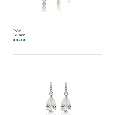
TARIN
Rainbow
3.250,00
€