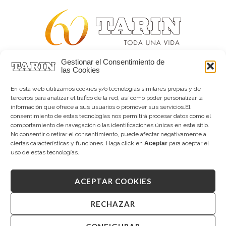
Gestionar el Consentimiento de
Alta joyería desde 1963
las Cookies
Quiénes somos
Tarín Magazine
En esta web utilizamos cookies y/o tecnologías similares propias y de
Contacto
terceros para analizar el tráfico de la red, así como poder personalizar la
información que ofrece a sus usuarios o promover sus servicios.El
consentimiento de estas tecnologías nos permitirá procesar datos como el
comportamiento de navegación o las identificaciones únicas en este sitio.
No consentir o retirar el consentimiento, puede afectar negativamente a
ciertas características y funciones. Haga click en
Aceptar
para aceptar el
uso de estas tecnologías.
ACEPTAR COOKIES
Copyright © 2026 Tarín Joyeros
Aviso legal
|
Política de uso
|
Política de privacidad
|
Canal interno de información
|
Cookies (UE)
|
RECHAZAR
Declaración de accesibilidad
Desarrollado por
Mandalorian Solutions