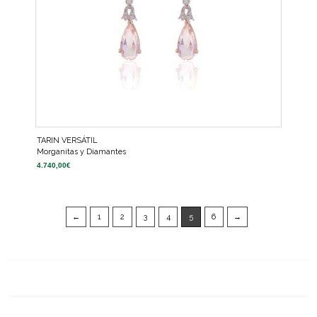
TARIN VERSÁTIL
Morganitas y Diamantes
4.740,00
€
←
1
2
3
4
5
6
→