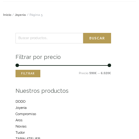
Inicio
/
Joyeria
/ Página 5
Buscar
Precio
Precio
BUSCAR
por:
mínimo
máximo
Filtrar por precio
Precio:
590€
—
6.020€
FILTRAR
Nuestros productos
DODO
Joyeria
Compromiso
Aros
Novias
Tudor
TARIN ATELIER