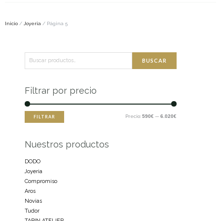
Inicio
/
Joyeria
/ Página 5
Buscar
Precio
Precio
BUSCAR
por:
mínimo
máximo
Filtrar por precio
Precio:
590€
—
6.020€
FILTRAR
Nuestros productos
DODO
Joyeria
Compromiso
Aros
Novias
Tudor
TARIN ATELIER