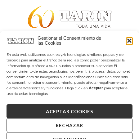
Gestionar el Consentimiento de
Alta joyería desde 1963
las Cookies
Quiénes somos
Tarín Magazine
En esta web utilizamos cookies y/o tecnologías similares propias y de
Contacto
terceros para analizar el tráfico de la red, así como poder personalizar la
información que ofrece a sus usuarios o promover sus servicios.El
consentimiento de estas tecnologías nos permitirá procesar datos como el
comportamiento de navegación o las identificaciones únicas en este sitio.
No consentir o retirar el consentimiento, puede afectar negativamente a
ciertas características y funciones. Haga click en
Aceptar
para aceptar el
uso de estas tecnologías.
ACEPTAR COOKIES
Copyright © 2026 Tarín Joyeros
Aviso legal
|
Política de uso
|
Política de privacidad
|
Canal interno de información
|
Cookies (UE)
|
RECHAZAR
Declaración de accesibilidad
Desarrollado por
Mandalorian Solutions