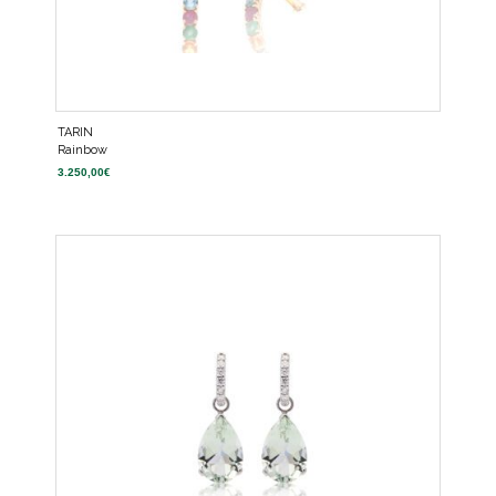
TARIN
Rainbow
3.250,00
€