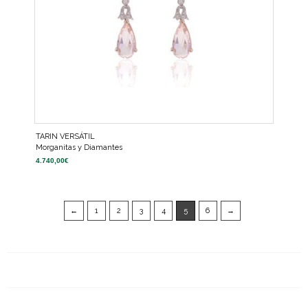
TARIN VERSÁTIL
Morganitas y Diamantes
4.740,00
€
←
1
2
3
4
5
6
→