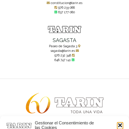
constitucion@tarin.es
976 233 088
637 177 080
SAGASTA
Paseo de Sagasta 3
sagasta@tarin.es
976 232 348
648 747 141
Gestionar el Consentimiento de
Alta joyería desde 1963
las Cookies