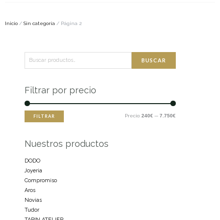
Inicio
/
Sin categoría
/ Página 2
Buscar
Precio
Precio
BUSCAR
por:
mínimo
máximo
Filtrar por precio
Precio:
240€
—
7.750€
FILTRAR
Nuestros productos
DODO
Joyeria
Compromiso
Aros
Novias
Tudor
TARIN ATELIER