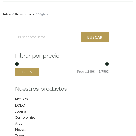
Inicio
/
Sin categoría
/ Página 2
Buscar
Precio
Precio
BUSCAR
por:
mínimo
máximo
Filtrar por precio
Precio:
240€
—
7.750€
FILTRAR
Nuestros productos
NOVIOS
DODO
Joyeria
Compromiso
Aros
Novias
Tudor