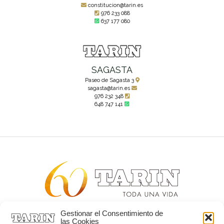
constitucion@tarin.es
976 233 088
637 177 080
SAGASTA
Paseo de Sagasta 3
sagasta@tarin.es
976 232 348
648 747 141
Gestionar el Consentimiento de
Alta joyería desde 1963
las Cookies