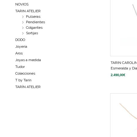
NOVIOS
TARIN ATELIER
Pulseras
Pendientes
Colgantes
Sortijas
DODO
Joyeria
Aros
Joyas a medida
TARIN CAROLI
Tudor
Esmeralda y Di
Colecciones
2.490,00
€
T by Tarín
TARÍN ATELIER