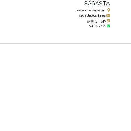
SAGASTA
Paseo de Sagasta 3
sagasta@tarin.es
976 232 348
648 747 141