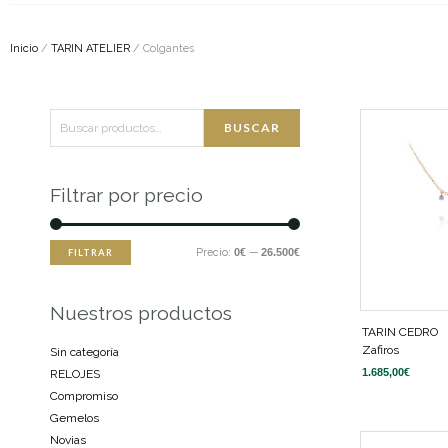
Inicio
/
TARIN ATELIER
/ Colgantes
Buscar
Precio
Precio
BUSCAR
por:
mínimo
máximo
Filtrar por precio
Precio:
0€
—
26.500€
FILTRAR
Nuestros productos
TARIN CEDRO
Zafiros
Sin categoría
1.685,00
€
RELOJES
Compromiso
Gemelos
Novias