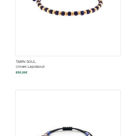
TARIN SOUL
Unisex Lapislázuli
650,00
€