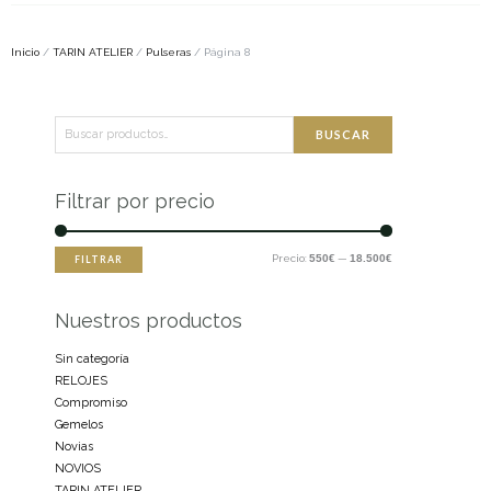
Inicio
/
TARIN ATELIER
/
Pulseras
/ Página 8
Buscar
Precio
Precio
BUSCAR
por:
mínimo
máximo
Filtrar por precio
Precio:
550€
—
18.500€
FILTRAR
Nuestros productos
Sin categoría
RELOJES
Compromiso
Gemelos
Novias
NOVIOS
TARIN ATELIER