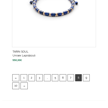
TARIN SOUL
Unisex Lapislázuli
550,00
€
←
1
2
3
…
5
6
7
8
9
10
→