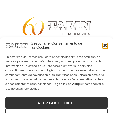
Gestionar el Consentimiento de
Alta joyería desde 1963
las Cookies
Quiénes somos
Tarín Magazine
En esta web utilizamos cookies y/o tecnologías similares propias y de
Contacto
terceros para analizar el tráfico de la red, así como poder personalizar la
información que ofrece a sus usuarios o promover sus servicios.El
consentimiento de estas tecnologías nos permitirá procesar datos como el
comportamiento de navegación o las identificaciones únicas en este sitio.
No consentir o retirar el consentimiento, puede afectar negativamente a
ciertas características y funciones. Haga click en
Aceptar
para aceptar el
uso de estas tecnologías.
ACEPTAR COOKIES
Copyright © 2026 Tarín Joyeros
Aviso legal
|
Política de uso
|
Política de privacidad