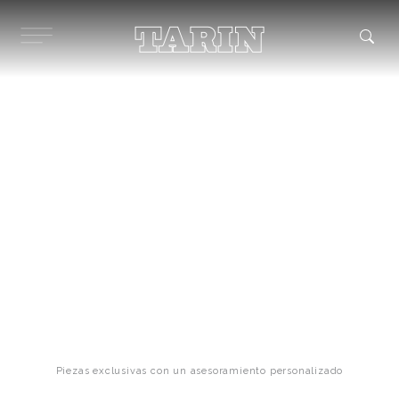
Ir
al
contenido
Colgantes para el día a día
Piezas exclusivas con un asesoramiento personalizado