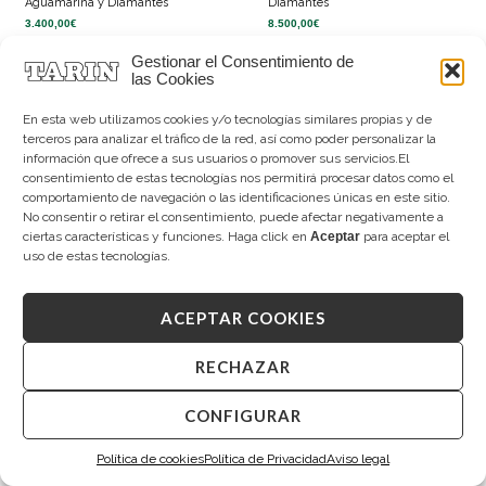
Aguamarina y Diamantes
Diamantes
3.400,00
€
8.500,00
€
Gestionar el Consentimiento de
las Cookies
En esta web utilizamos cookies y/o tecnologías similares propias y de
terceros para analizar el tráfico de la red, así como poder personalizar la
información que ofrece a sus usuarios o promover sus servicios.El
CONSTITUCIÓN
consentimiento de estas tecnologías nos permitirá procesar datos como el
comportamiento de navegación o las identificaciones únicas en este sitio.
Paseo de la Constitución 21
No consentir o retirar el consentimiento, puede afectar negativamente a
constitucion@tarin.es
976 233 088
ciertas características y funciones. Haga click en
Aceptar
para aceptar el
637 177 080
uso de estas tecnologías.
ACEPTAR COOKIES
SAGASTA
RECHAZAR
Paseo de Sagasta 3
sagasta@tarin.es
976 232 348
CONFIGURAR
648 747 141
Política de cookies
Política de Privacidad
Aviso legal